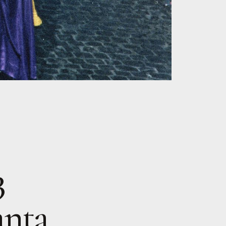
3
anta