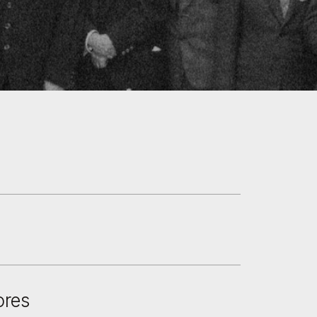
a
ores