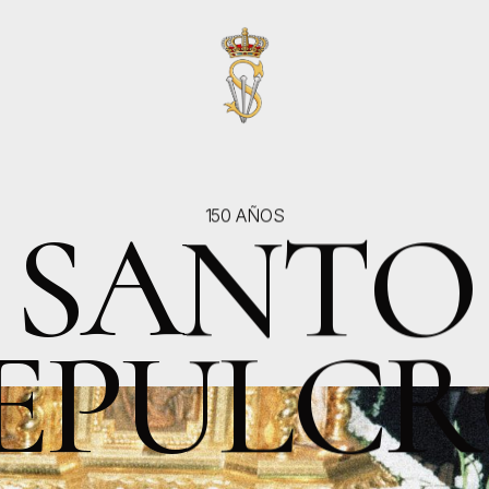
S
A
N
T
O
150 AÑOS
E
P
U
L
C
R