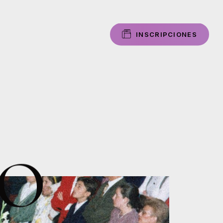
I
N
S
C
R
I
P
C
I
O
N
E
S
O